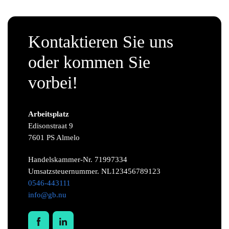
Oldtimer
Kontaktieren Sie uns
oder kommen Sie
Bau und Infrastruktur
vorbei!
Beleuchtungsindustrie
Arbeitsplatz
Edisonstraat 9
Kunst und Specials
7601 PS Almelo
Andere
Handelskammer-Nr. 71997334
Umsatzsteuernummer. NL123456789123
0546-443111
Maschinenpark
info@gb.nu
Nachricht