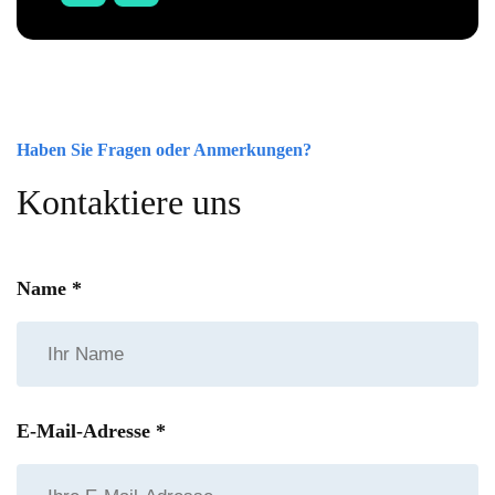
Über GB
Kontakt
Haben Sie Fragen oder Anmerkungen?
Kontaktiere uns
Fordern Sie ein Angebot an
Name
*
E-Mail-Adresse
*