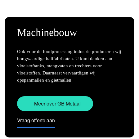
Oldtimers
Machinebouw
Bouw en infrastructuur
Ook voor de foodprocessing industrie produceren wij
Verlichtingsindustrie
hoogwaardige halffabrikaten. U kunt denken aan
vloeistoftanks, mengvaten en trechters voor
vloeistoffen. Daarnaast vervaardigen wij
Kunst en specials
opspanmallen en gietmallen.
Overig
Meer over GB Metaal
Machinepark
Vraag offerte aan
Nieuws