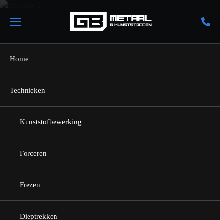
Home
Technieken
Terug naar home
Kunststofbewerking
Machinebouw
Forceren
Frezen
Uitgaan van eigen kracht
Dieptrekken