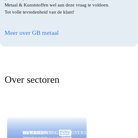
Metaal & Kunststoffen wel aan deze vraag te voldoen.
Tot volle tevredenheid van de klant!
Meer over GB metaal
Over sectoren
LANDBOUWMECHANISATIE
PROCESTECHNOLOGIE
AUTOMOTIVE
OLDTIMERS
BOUW EN
VERLICHTINGSINDUSTRIE
KUNST EN
OVERIG