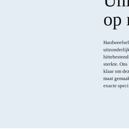
Uni
op 
Hardweefsel
uitzonderlij
hittebestend
sterkte. Ons
klaar om dez
maat gemaak
exacte speci