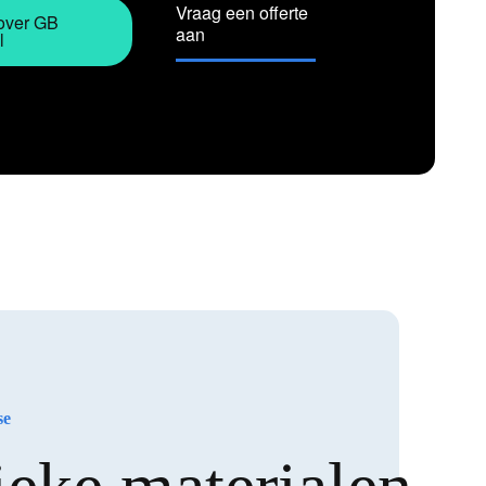
Vraag een offerte
over GB
aan
l
se