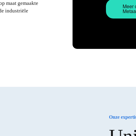
 op maat gemaakte
Meer 
Metaa
e industriële
Onze experti