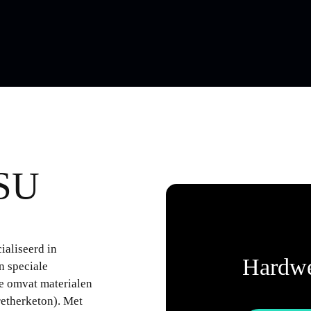
PSU
ialiseerd in
Hardwe
n speciale
se omvat materialen
retherketon). Met