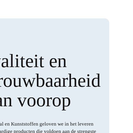
liteit en
rouwbaarheid
an voorop
l en Kunststoffen geloven we in het leveren
rdige producten die voldoen aan de strengste