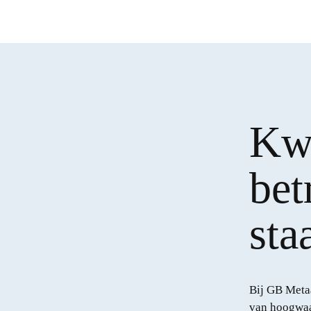
Kwa
bet
sta
Bij GB Metaa
van hoogwaa