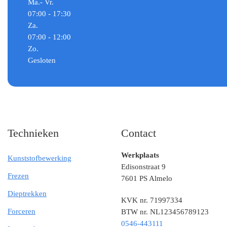
Ma.- Vr.
07:00 - 17:30
Za.
07:00 - 12:00
Zo.
Gesloten
Technieken
Contact
Werkplaats
Kunststofbewerking
Edisonstraat 9
Frezen
7601 PS Almelo
Dieptrekken
KVK nr. 71997334
Forceren
BTW nr. NL123456789123
0546-443111