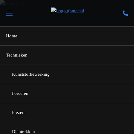
Home
Technieken
Terug naar home
Kunststofbewerking
Contact
Forceren
Frezen
Wij zijn u graag van dienst
Dieptrekken