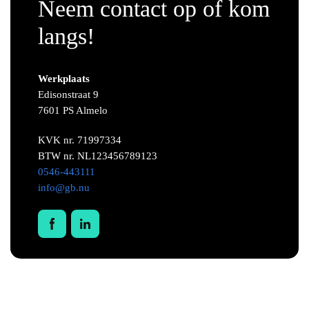
Neem contact op of kom
langs!
Oldtimers
Werkplaats
Bouw en infrastructuur
Edisonstraat 9
7601 PS Almelo
Verlichtingsindustrie
KVK nr. 71997334
BTW nr. NL123456789123
Kunst en specials
0546-443111
info@gb.nu
Overig
Machinepark
Nieuws