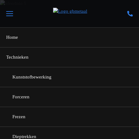
Home
Technieken
Terug naar home
Kunststofbewerking
Over GB Metaal
Forceren
Frezen
Uitgaan van eigen kracht.
Dieptrekken