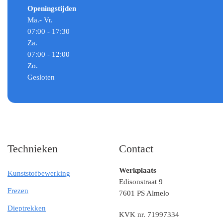
Openingstijden
Ma.- Vr.
07:00 - 17:30
Za.
07:00 - 12:00
Zo.
Gesloten
Technieken
Contact
Werkplaats
Kunststofbewerking
Edisonstraat 9
Frezen
7601 PS Almelo
Dieptrekken
KVK nr. 71997334