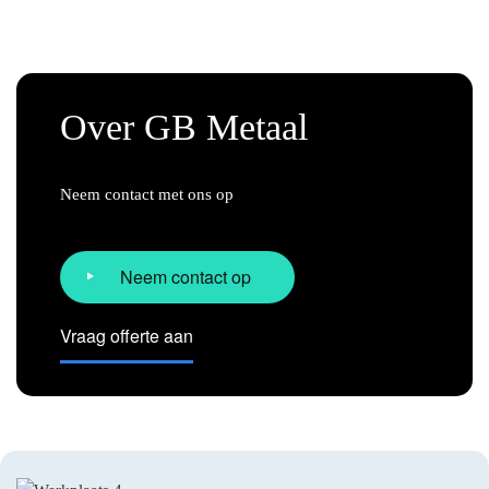
Oldtimers
Over GB Metaal
Bouw en infrastructuur
Neem contact met ons op
Verlichtingsindustrie
Kunst en specials
Neem contact op
Vraag offerte aan
Overig
Machinepark
Nieuws